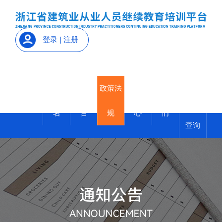
登录
|
注册
继续教
培训报
通知公
政策法
帮助中
联系我
首页
育证明
名
告
规
心
们
查询